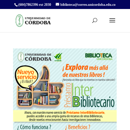
(604)7862396 ext 2030
biblioteca@correo.unicordoba.edu.co