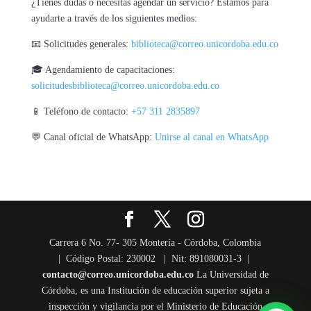
¿Tienes dudas o necesitas agendar un servicio? Estamos para
ayudarte a través de los siguientes medios:
📧 Solicitudes generales:
biblioteca@correo.unicordoba.edu.co
🎓 Agendamiento de capacitaciones:
solicitudesbiblioteca@correo.unicordoba.edu.co
📱 Teléfono de contacto:
+57 311 2835897
💬 Canal oficial de WhatsApp:
Unirse al canal en WhatsApp
Carrera 6 No. 77- 305 Montería - Córdoba, Colombia
| Código Postal: 230002 | Nit: 891080031-3 |
contacto@correo.unicordoba.edu.co
La Universidad de
Córdoba, es una Institución de educación superior sujeta a
inspección y vigilancia por el Ministerio de Educación