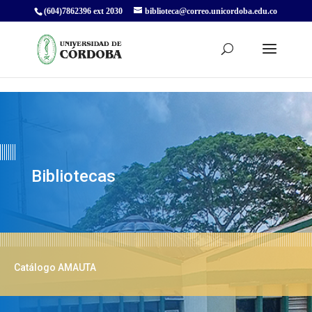
(604)7862396 ext 2030
biblioteca@correo.unicordoba.edu.co
Bibliotecas
Catálogo AMAUTA