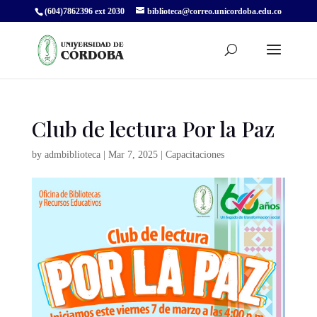
(604)7862396 ext 2030
biblioteca@correo.unicordoba.edu.co
Club de lectura Por la Paz
by
admbiblioteca
|
Mar 7, 2025
|
Capacitaciones