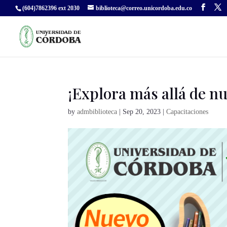
(604)7862396 ext 2030
biblioteca@correo.unicordoba.edu.co
¡Explora más allá de nu
by
admbiblioteca
|
Sep 20, 2023
|
Capacitaciones